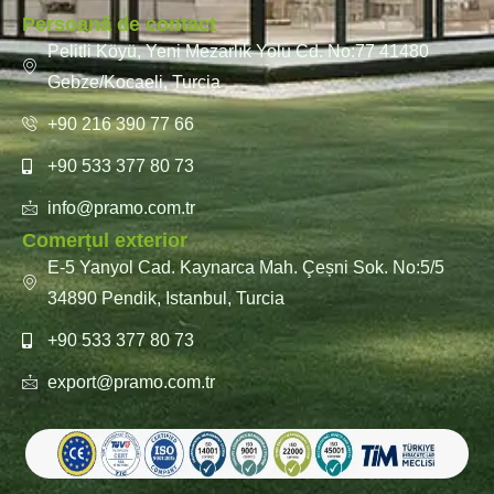
Persoană de contact
Pelitli Köyü, Yeni Mezarlık Yolu Cd. No:77 41480
Gebze/Kocaeli, Turcia
+90 216 390 77 66
+90 533 377 80 73
info@pramo.com.tr
Comerțul exterior
E-5 Yanyol Cad. Kaynarca Mah. Çeșni Sok. No:5/5
34890 Pendik, Istanbul, Turcia
+90 533 377 80 73
export@pramo.com.tr