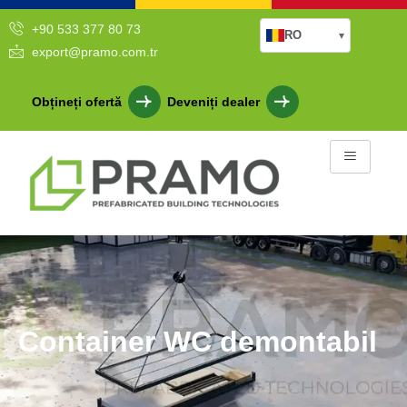
+90 533 377 80 73
RO
▾
export@pramo.com.tr
Obțineți ofertă
Deveniți dealer
Container WC demontabil