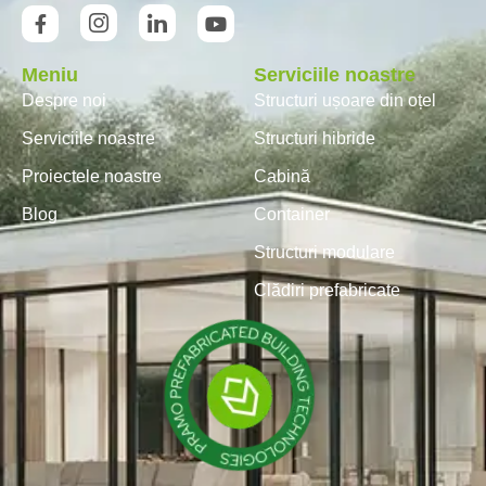
Meniu
Serviciile noastre
Despre noi
Structuri ușoare din oțel
Serviciile noastre
Structuri hibride
Proiectele noastre
Cabină
Blog
Container
Structuri modulare
Clădiri prefabricate