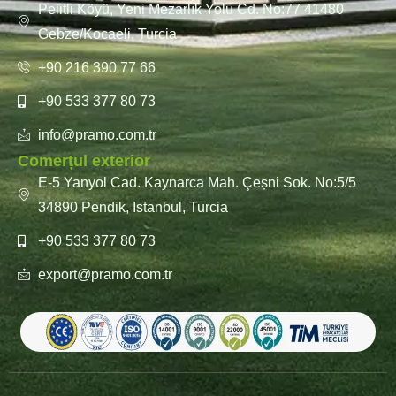
Pelitli Köyü, Yeni Mezarlık Yolu Cd. No:77 41480
Gebze/Kocaeli, Turcia
+90 216 390 77 66
+90 533 377 80 73
info@pramo.com.tr
Comerțul exterior
E-5 Yanyol Cad. Kaynarca Mah. Çeșni Sok. No:5/5
34890 Pendik, Istanbul, Turcia
+90 533 377 80 73
export@pramo.com.tr