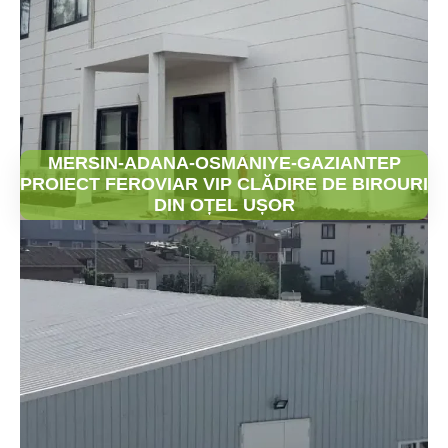
MERSIN-ADANA-OSMANIYE-GAZIANTEP
PROIECT FEROVIAR VIP CLĂDIRE DE BIROURI
DIN OȚEL UȘOR