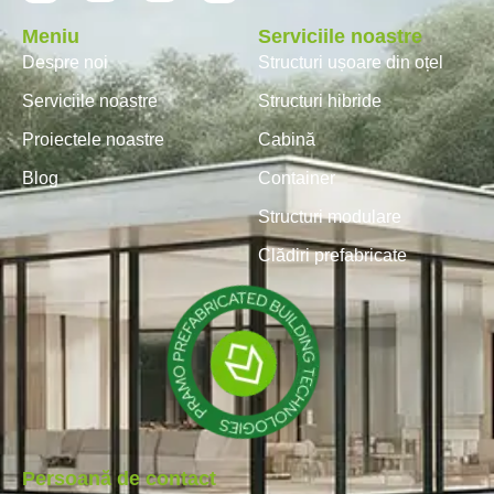
Meniu
Serviciile noastre
Despre noi
Structuri ușoare din oțel
Serviciile noastre
Structuri hibride
Proiectele noastre
Cabină
Blog
Container
Structuri modulare
Clădiri prefabricate
Persoană de contact