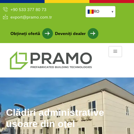
+90 533 377 80 73
RO
▾
export@pramo.com.tr
Obțineți ofertă
Deveniți dealer
Clădiri administrative
ușoare din oțel