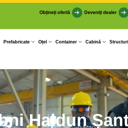
Obțineți ofertă
Deveniți dealer
Prefabricate
Oțel
Container
Cabină
Structur
Ibni Haldun Șant