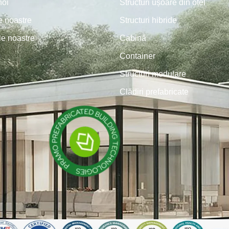
noi
Structuri ușoare din oțel
le noastre
Structuri hibride
le noastre
Cabină
Container
Structuri modulare
Clădiri prefabricate