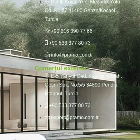
Pelitli Köyü, Yeni Mezarlık Yolu
Cd. No:77 41480 Gebze/Kocaeli,
Turcia
+90 216 390 77 66
+90 533 377 80 73
info@pramo.com.tr
Comerțul exterior
E-5 Yanyol Cad. Kaynarca Mah.
Çeșni Sok. No:5/5 34890 Pendik,
Istanbul, Turcia
+90 533 377 80 73
export@pramo.com.tr