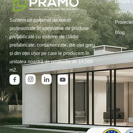
Despre 
Servicii
Suntem un partener de soluții
Proiecte
profesionale în alternative de produse
Blog
prefabricate cu sisteme de clădiri
prefabricate, containerizate, din oțel greu
și din oțel ușor pe care le producem în
unitatea noastră de producție de 14.500
m2.