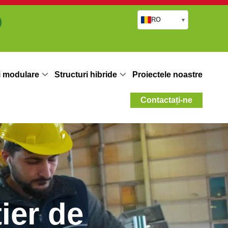
RO
▾
i modulare
Structuri hibride
Proiectele noastre
Contactați-ne
ier de