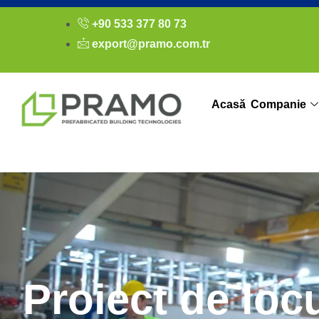
+90 533 377 80 73
export@pramo.com.tr
Acasă
Companie
Proiect de loc