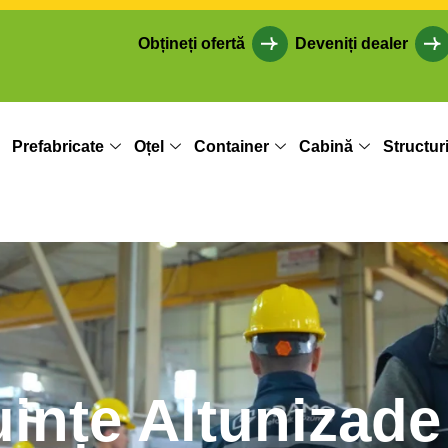
Obțineți ofertă
Deveniți dealer
Prefabricate
Oțel
Container
Cabină
Structur
uințe Altunizad