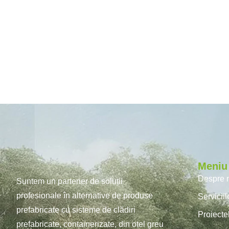
Meniu
Despre 
Suntem un partener de soluții
profesionale în alternative de produse
Servicii
prefabricate cu sisteme de clădiri
Proiecte
prefabricate, containerizate, din oțel greu