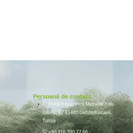
Persoană de contact
Pelitli Köyü, Yeni Mezarlık Yolu
Cd. No:77 41480 Gebze/Kocaeli,
Turcia
+90 216 390 77 66