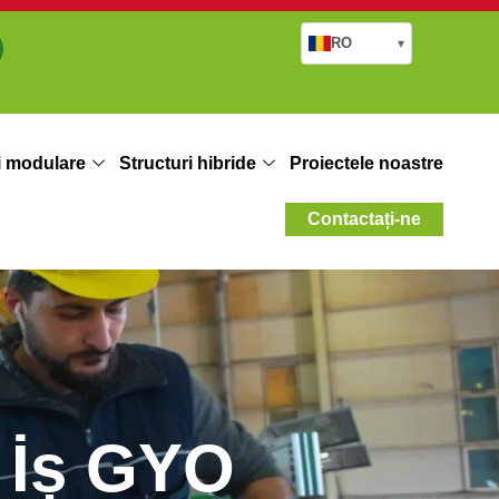
RO
▾
i modulare
Structuri hibride
Proiectele noastre
Contactați-ne
e İș GYO