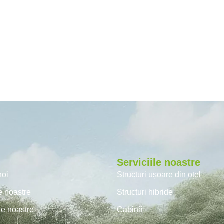
Serviciile noastre
noi
Structuri ușoare din oțel
le noastre
Structuri hibride
le noastre
Cabină