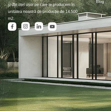
Blog
și din oțel ușor pe care le producem în
unitatea noastră de producție de 14.500
m2.