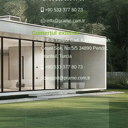
+90 533 377 80 73
info@pramo.com.tr
Comerțul exterior
E-5 Yanyol Cad. Kaynarca Mah.
Çeșni Sok. No:5/5 34890 Pendik,
Istanbul, Turcia
+90 533 377 80 73
export@pramo.com.tr